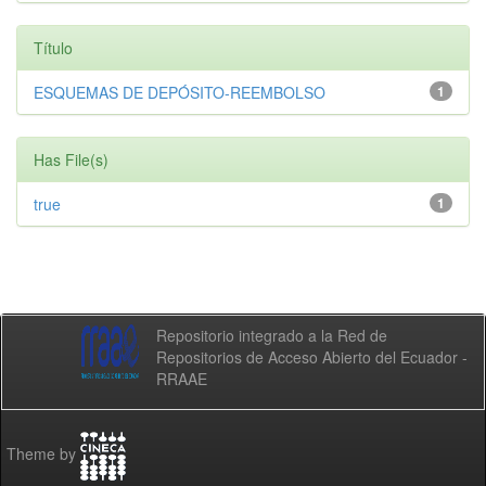
Título
ESQUEMAS DE DEPÓSITO-REEMBOLSO
1
Has File(s)
true
1
Repositorio integrado a la Red de
Repositorios de Acceso Abierto del Ecuador -
RRAAE
Theme by