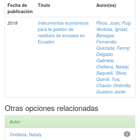
Fecha de
Título
Autor(es)
publicación
2018
Instrumentos económicos
Pinos, Juan
;
Puig
para la gestión de
Ventosa, Ignasi
;
residuos de envases en
Banegas,
Ecuador
Fernanda
;
Quezada, Fanny
;
Delgado,
Gabriela
;
Orellana, Nataly
;
Saquisilí, Silvia
;
Quindi, Toa
;
Chacón Vintimilla,
Gustavo Javier
Otras opciones relacionadas
Autor
Orellana, Nataly
1