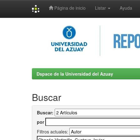
Página de inicio
Listar
Ayuda
Skip
navigation
Dspace de la Universidad del Azuay
Buscar
Buscar:
por
Filtros actuales: