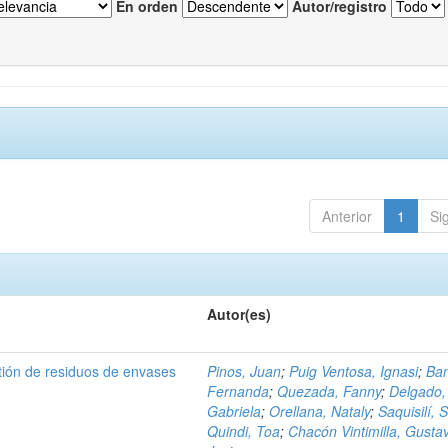
En orden
Autor/registro
Anterior
1
Si
Autor(es)
tión de residuos de envases
Pinos, Juan
;
Puig Ventosa, Ignasi
;
Ba
Fernanda
;
Quezada, Fanny
;
Delgado,
Gabriela
;
Orellana, Nataly
;
Saquisilí, S
Quindi, Toa
;
Chacón Vintimilla, Gusta