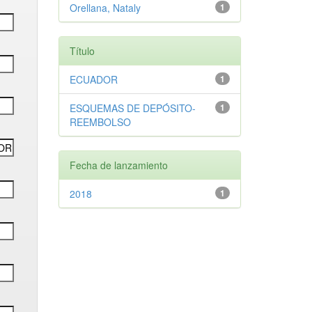
Orellana, Nataly
1
Título
ECUADOR
1
ESQUEMAS DE DEPÓSITO-
1
REEMBOLSO
Fecha de lanzamiento
2018
1