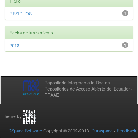
Título
RESIDUOS
1
Fecha de lanzamiento
2018
1
Repositorio integrado a la Red de
Repositorios de Acceso Abierto del Ecuador -
RRAAE
Theme by
DSpace Software
Copyright © 2002-2013
Duraspace
-
Feedback