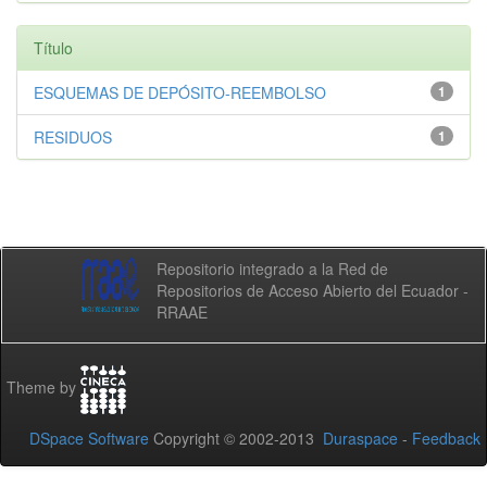
Título
ESQUEMAS DE DEPÓSITO-REEMBOLSO
1
RESIDUOS
1
Repositorio integrado a la Red de
Repositorios de Acceso Abierto del Ecuador -
RRAAE
Theme by
DSpace Software
Copyright © 2002-2013
Duraspace
-
Feedback