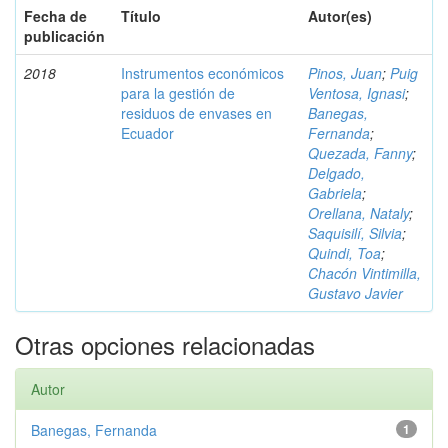
Fecha de
Título
Autor(es)
publicación
2018
Instrumentos económicos
Pinos, Juan
;
Puig
para la gestión de
Ventosa, Ignasi
;
residuos de envases en
Banegas,
Ecuador
Fernanda
;
Quezada, Fanny
;
Delgado,
Gabriela
;
Orellana, Nataly
;
Saquisilí, Silvia
;
Quindi, Toa
;
Chacón Vintimilla,
Gustavo Javier
Otras opciones relacionadas
Autor
Banegas, Fernanda
1