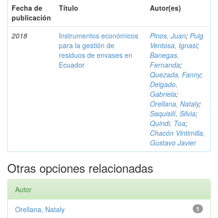
Fecha de
Título
Autor(es)
publicación
2018
Instrumentos económicos
Pinos, Juan
;
Puig
para la gestión de
Ventosa, Ignasi
;
residuos de envases en
Banegas,
Ecuador
Fernanda
;
Quezada, Fanny
;
Delgado,
Gabriela
;
Orellana, Nataly
;
Saquisilí, Silvia
;
Quindi, Toa
;
Chacón Vintimilla,
Gustavo Javier
Otras opciones relacionadas
Autor
Orellana, Nataly
1