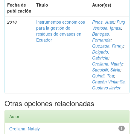
Fecha de
Título
Autor(es)
publicación
2018
Instrumentos económicos
Pinos, Juan
;
Puig
para la gestión de
Ventosa, Ignasi
;
residuos de envases en
Banegas,
Ecuador
Fernanda
;
Quezada, Fanny
;
Delgado,
Gabriela
;
Orellana, Nataly
;
Saquisilí, Silvia
;
Quindi, Toa
;
Chacón Vintimilla,
Gustavo Javier
Otras opciones relacionadas
Autor
Orellana, Nataly
1