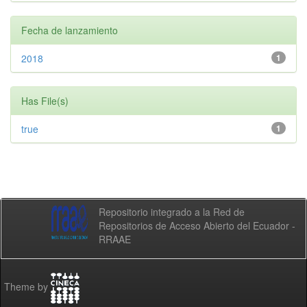
Fecha de lanzamiento
2018
1
Has File(s)
true
1
Repositorio integrado a la Red de
Repositorios de Acceso Abierto del Ecuador -
RRAAE
Theme by