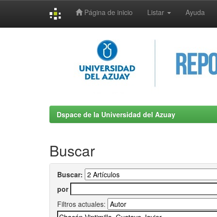
Página de inicio
Listar
Ayuda
Skip
navigation
Dspace de la Universidad del Azuay
Buscar
Buscar:
por
Filtros actuales: