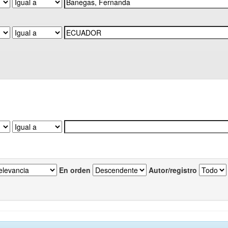
En orden
Autor/registro