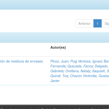
Anterior
1
Si
Autor(es)
tión de residuos de envases
Pinos, Juan
;
Puig Ventosa, Ignasi
;
Ba
Fernanda
;
Quezada, Fanny
;
Delgado,
Gabriela
;
Orellana, Nataly
;
Saquisilí, S
Quindi, Toa
;
Chacón Vintimilla, Gusta
Javier