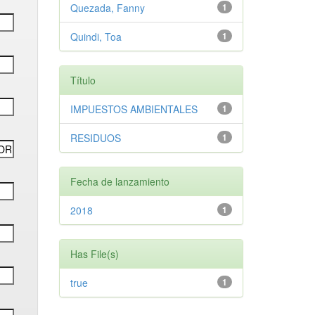
Quezada, Fanny
1
Quindi, Toa
1
Título
IMPUESTOS AMBIENTALES
1
RESIDUOS
1
Fecha de lanzamiento
2018
1
Has File(s)
true
1