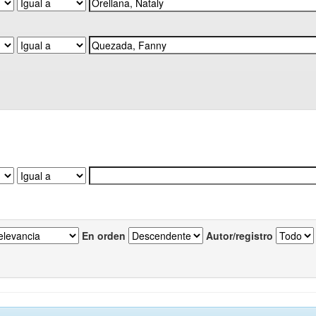
En orden
Autor/registro