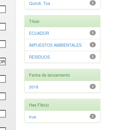
Quindi, Toa
1
Título
ECUADOR
1
IMPUESTOS AMBIENTALES
1
RESIDUOS
1
Fecha de lanzamiento
2018
1
Has File(s)
true
1