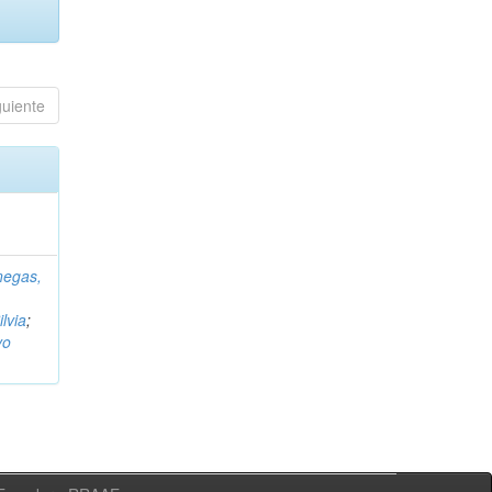
guiente
negas,
ilvia
;
vo