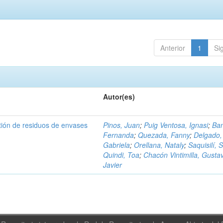
Anterior
1
Si
Autor(es)
tión de residuos de envases
Pinos, Juan
;
Puig Ventosa, Ignasi
;
Ba
Fernanda
;
Quezada, Fanny
;
Delgado,
Gabriela
;
Orellana, Nataly
;
Saquisilí, S
Quindi, Toa
;
Chacón Vintimilla, Gusta
Javier