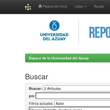
Página de inicio
Listar
Ayuda
Skip
navigation
Dspace de la Universidad del Azuay
Buscar
Buscar:
por
Filtros actuales: