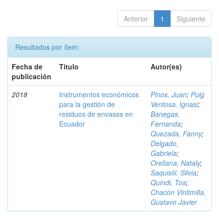
Anterior
1
Siguiente
Resultados por ítem:
Fecha de
Título
Autor(es)
publicación
2018
Instrumentos económicos
Pinos, Juan
;
Puig
para la gestión de
Ventosa, Ignasi
;
residuos de envases en
Banegas,
Ecuador
Fernanda
;
Quezada, Fanny
;
Delgado,
Gabriela
;
Orellana, Nataly
;
Saquisilí, Silvia
;
Quindi, Toa
;
Chacón Vintimilla,
Gustavo Javier