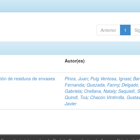
Anterior
1
Si
Autor(es)
tión de residuos de envases
Pinos, Juan
;
Puig Ventosa, Ignasi
;
Ba
Fernanda
;
Quezada, Fanny
;
Delgado,
Gabriela
;
Orellana, Nataly
;
Saquisilí, S
Quindi, Toa
;
Chacón Vintimilla, Gusta
Javier