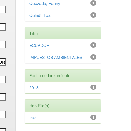
Quezada, Fanny
1
Quindi, Toa
1
Título
ECUADOR
1
IMPUESTOS AMBIENTALES
1
Fecha de lanzamiento
2018
1
Has File(s)
true
1