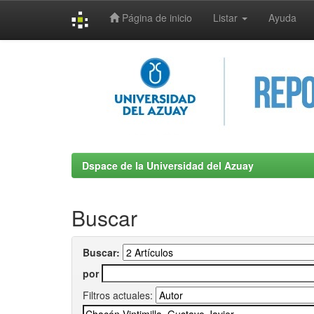
Página de inicio
Listar
Ayuda
Skip
navigation
Dspace de la Universidad del Azuay
Buscar
Buscar:
por
Filtros actuales: