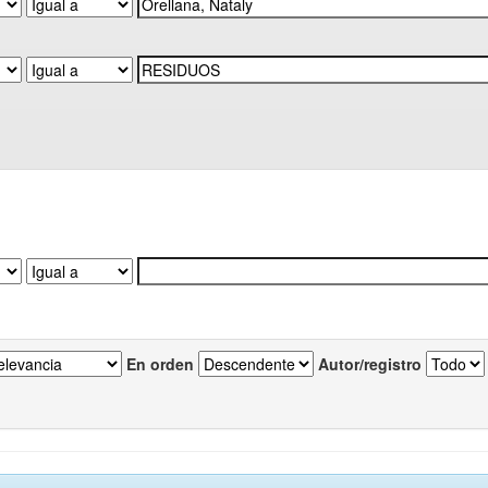
En orden
Autor/registro