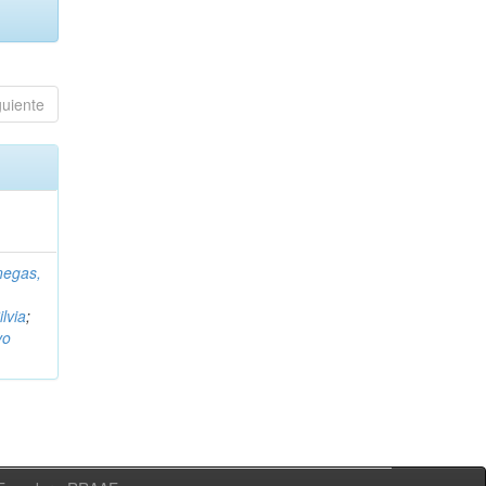
guiente
negas,
ilvia
;
vo