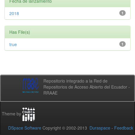
Fecha de lanzamiento
2018
1
Has File(s)
true
1
Repositorio integrado a la Red de
Repositorios de Acceso Abierto del Ecuador -
RRAAE
Theme by
DSpace Software
Copyright © 2002-2013
Duraspace
-
Feedback