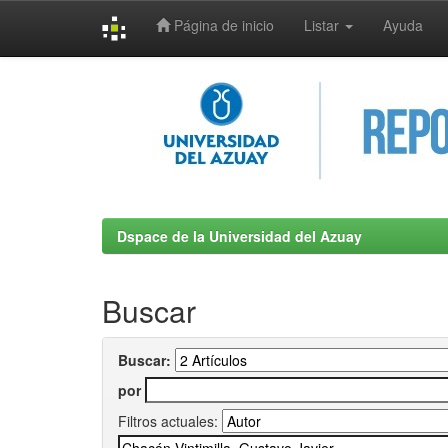
Página de inicio
Listar
Ayuda
Skip
navigation
Dspace de la Universidad del Azuay
Buscar
Buscar:
por
Filtros actuales: