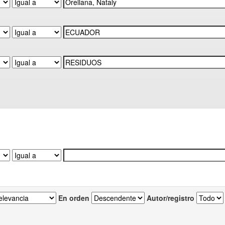
En orden
Autor/registro