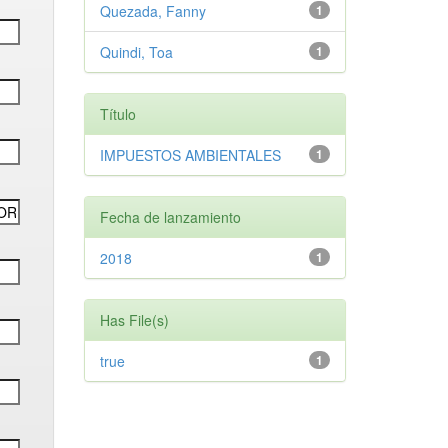
Quezada, Fanny
1
Quindi, Toa
1
Título
IMPUESTOS AMBIENTALES
1
Fecha de lanzamiento
2018
1
Has File(s)
true
1