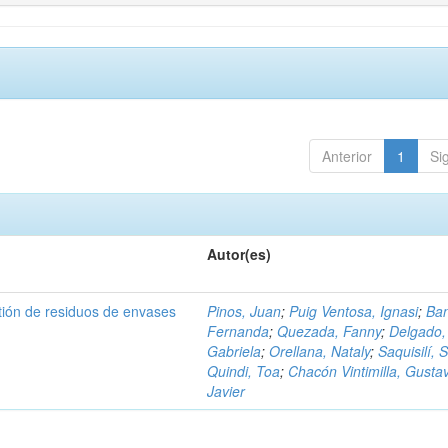
Anterior
1
Si
Autor(es)
tión de residuos de envases
Pinos, Juan
;
Puig Ventosa, Ignasi
;
Ba
Fernanda
;
Quezada, Fanny
;
Delgado,
Gabriela
;
Orellana, Nataly
;
Saquisilí, S
Quindi, Toa
;
Chacón Vintimilla, Gusta
Javier