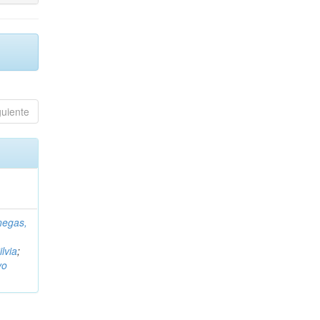
guiente
negas,
ilvia
;
vo