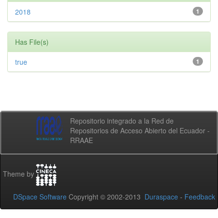
2018
1
Has File(s)
true
1
Repositorio integrado a la Red de
Repositorios de Acceso Abierto del Ecuador -
RRAAE
Theme by
DSpace Software
Copyright © 2002-2013
Duraspace
-
Feedback