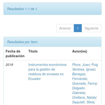
Resultados 1-1 de 1.
Anterior
1
Siguiente
Resultados por ítem:
Fecha de
Título
Autor(es)
publicación
2018
Instrumentos económicos
Pinos, Juan
;
Puig
para la gestión de
Ventosa, Ignasi
;
residuos de envases en
Banegas,
Ecuador
Fernanda
;
Quezada, Fanny
;
Delgado,
Gabriela
;
Orellana, Nataly
;
Saquisilí, Silvia
;