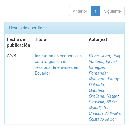
Anterior
1
Siguiente
Resultados por ítem:
Fecha de
Título
Autor(es)
publicación
2018
Instrumentos económicos
Pinos, Juan
;
Puig
para la gestión de
Ventosa, Ignasi
;
residuos de envases en
Banegas,
Ecuador
Fernanda
;
Quezada, Fanny
;
Delgado,
Gabriela
;
Orellana, Nataly
;
Saquisilí, Silvia
;
Quindi, Toa
;
Chacón Vintimilla,
Gustavo Javier