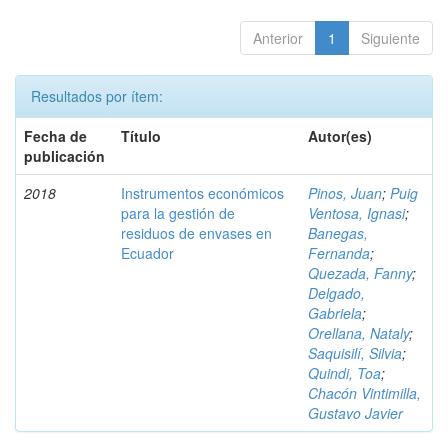
Anterior
1
Siguiente
Resultados por ítem:
Fecha de
Título
Autor(es)
publicación
2018
Instrumentos económicos
Pinos, Juan
;
Puig
para la gestión de
Ventosa, Ignasi
;
residuos de envases en
Banegas,
Ecuador
Fernanda
;
Quezada, Fanny
;
Delgado,
Gabriela
;
Orellana, Nataly
;
Saquisilí, Silvia
;
Quindi, Toa
;
Chacón Vintimilla,
Gustavo Javier