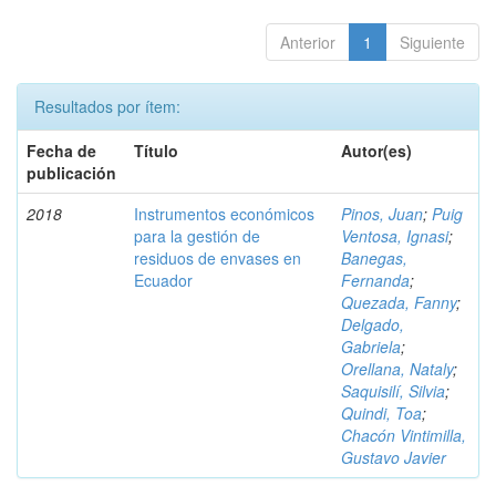
Anterior
1
Siguiente
Resultados por ítem:
Fecha de
Título
Autor(es)
publicación
2018
Instrumentos económicos
Pinos, Juan
;
Puig
para la gestión de
Ventosa, Ignasi
;
residuos de envases en
Banegas,
Ecuador
Fernanda
;
Quezada, Fanny
;
Delgado,
Gabriela
;
Orellana, Nataly
;
Saquisilí, Silvia
;
Quindi, Toa
;
Chacón Vintimilla,
Gustavo Javier