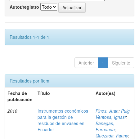
Autor/registro
Resultados 1-1 de 1.
Anterior
1
Siguiente
Resultados por ítem:
Fecha de
Título
Autor(es)
publicación
2018
Instrumentos económicos
Pinos, Juan
;
Puig
para la gestión de
Ventosa, Ignasi
;
residuos de envases en
Banegas,
Ecuador
Fernanda
;
Quezada, Fanny
;