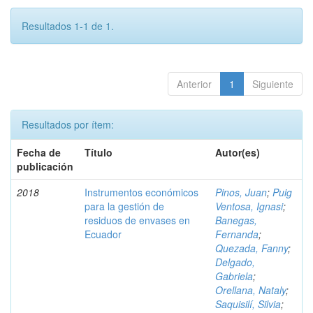
Resultados 1-1 de 1.
Anterior
1
Siguiente
Resultados por ítem:
Fecha de
Título
Autor(es)
publicación
2018
Instrumentos económicos
Pinos, Juan
;
Puig
para la gestión de
Ventosa, Ignasi
;
residuos de envases en
Banegas,
Ecuador
Fernanda
;
Quezada, Fanny
;
Delgado,
Gabriela
;
Orellana, Nataly
;
Saquisilí, Silvia
;