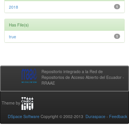
2018
1
Has File(s)
true
1
Repositorio integrado a la Red de
Repositorios de Acceso Abierto del Ecuador -
RRAAE
Theme by
DSpace Software
Copyright © 2002-2013
Duraspace
-
Feedback