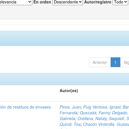
En orden
Autor/registro
Anterior
1
Si
Autor(es)
tión de residuos de envases
Pinos, Juan
;
Puig Ventosa, Ignasi
;
Ba
Fernanda
;
Quezada, Fanny
;
Delgado,
Gabriela
;
Orellana, Nataly
;
Saquisilí, S
Quindi, Toa
;
Chacón Vintimilla, Gusta