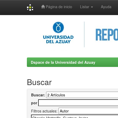
Página de inicio
Listar
Ayuda
Skip
navigation
Dspace de la Universidad del Azuay
Buscar
Buscar:
por
Filtros actuales: