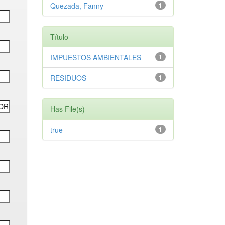
Quezada, Fanny
1
Título
IMPUESTOS AMBIENTALES
1
RESIDUOS
1
Has File(s)
true
1