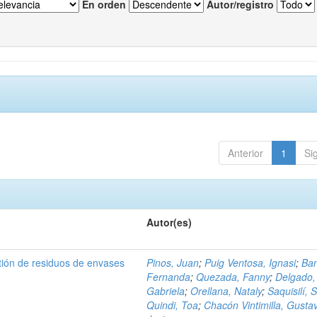
En orden
Autor/registro
Anterior
1
Si
Autor(es)
tión de residuos de envases
Pinos, Juan
;
Puig Ventosa, Ignasi
;
Ba
Fernanda
;
Quezada, Fanny
;
Delgado,
Gabriela
;
Orellana, Nataly
;
Saquisilí, S
Quindi, Toa
;
Chacón Vintimilla, Gusta