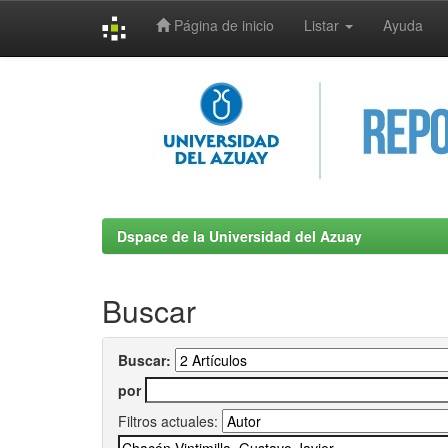
Página de inicio
Listar
Ayuda
Skip
navigation
Dspace de la Universidad del Azuay
Buscar
Buscar:
por
Filtros actuales: