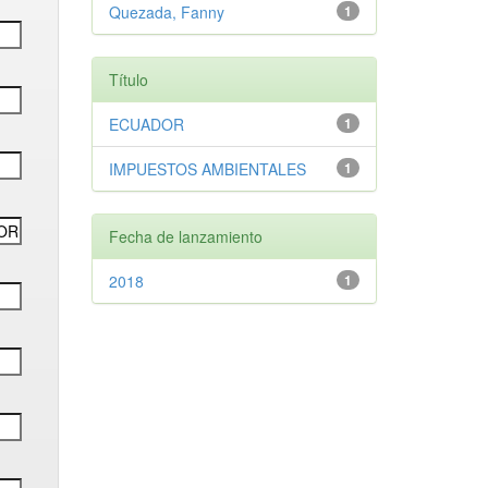
Quezada, Fanny
1
Título
ECUADOR
1
IMPUESTOS AMBIENTALES
1
Fecha de lanzamiento
2018
1