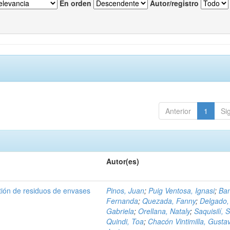
En orden
Autor/registro
Anterior
1
Si
Autor(es)
tión de residuos de envases
Pinos, Juan
;
Puig Ventosa, Ignasi
;
Ba
Fernanda
;
Quezada, Fanny
;
Delgado,
Gabriela
;
Orellana, Nataly
;
Saquisilí, S
Quindi, Toa
;
Chacón Vintimilla, Gusta