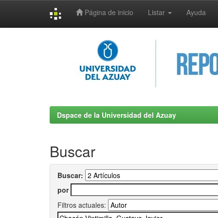
Página de inicio
Listar
Ayuda
Skip
navigation
Dspace de la Universidad del Azuay
Buscar
Buscar:
por
Filtros actuales: