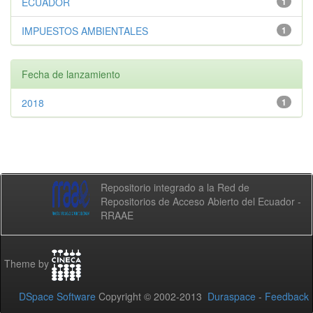
ECUADOR
1
IMPUESTOS AMBIENTALES
1
Fecha de lanzamiento
2018
1
Repositorio integrado a la Red de
Repositorios de Acceso Abierto del Ecuador -
RRAAE
Theme by
DSpace Software
Copyright © 2002-2013
Duraspace
-
Feedback