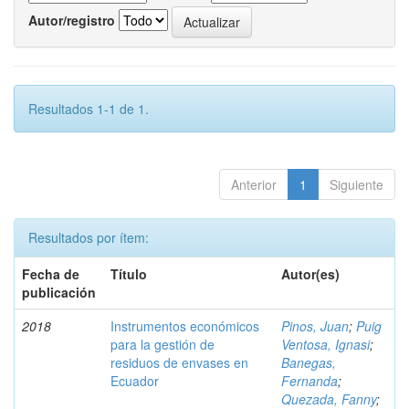
Autor/registro
Resultados 1-1 de 1.
Anterior
1
Siguiente
Resultados por ítem:
Fecha de
Título
Autor(es)
publicación
2018
Instrumentos económicos
Pinos, Juan
;
Puig
para la gestión de
Ventosa, Ignasi
;
residuos de envases en
Banegas,
Ecuador
Fernanda
;
Quezada, Fanny
;