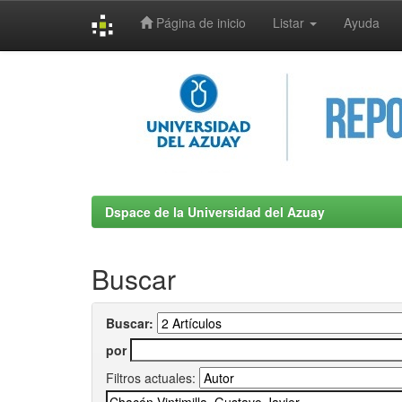
Página de inicio
Listar
Ayuda
Skip
navigation
Dspace de la Universidad del Azuay
Buscar
Buscar:
por
Filtros actuales: