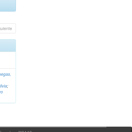
guiente
negas,
ilvia
;
vo