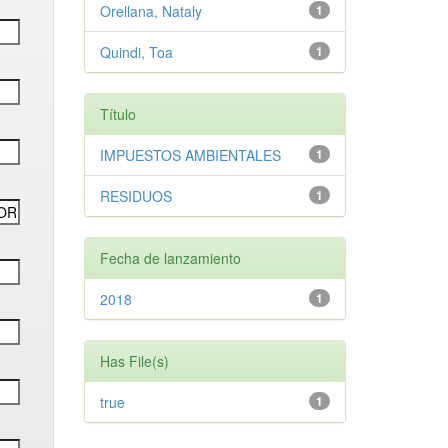
Orellana, Nataly
1
Quindi, Toa
1
Título
IMPUESTOS AMBIENTALES
1
RESIDUOS
1
Fecha de lanzamiento
2018
1
Has File(s)
true
1