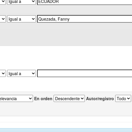
En orden
Autor/registro