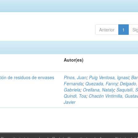
Anterior
1
Si
Autor(es)
tión de residuos de envases
Pinos, Juan
;
Puig Ventosa, Ignasi
;
Ba
Fernanda
;
Quezada, Fanny
;
Delgado,
Gabriela
;
Orellana, Nataly
;
Saquisilí, S
Quindi, Toa
;
Chacón Vintimilla, Gusta
Javier