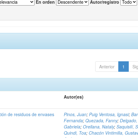
En orden
Autor/registro
Anterior
1
Si
Autor(es)
tión de residuos de envases
Pinos, Juan
;
Puig Ventosa, Ignasi
;
Ba
Fernanda
;
Quezada, Fanny
;
Delgado,
Gabriela
;
Orellana, Nataly
;
Saquisilí, S
Quindi, Toa
;
Chacón Vintimilla, Gusta