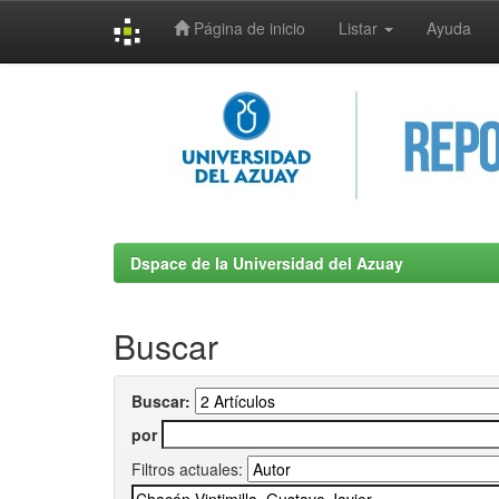
Página de inicio
Listar
Ayuda
Skip
navigation
Dspace de la Universidad del Azuay
Buscar
Buscar:
por
Filtros actuales: