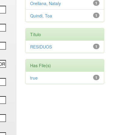
Orellana, Nataly
1
Quindi, Toa
1
Título
RESIDUOS
1
Has File(s)
true
1