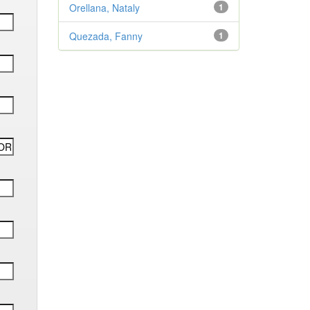
Orellana, Nataly
1
Quezada, Fanny
1