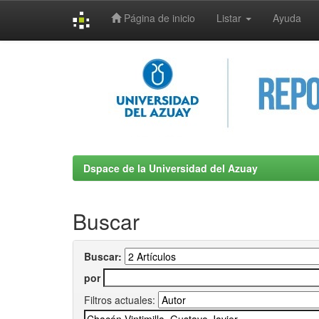
Página de inicio
Listar
Ayuda
Skip
navigation
Dspace de la Universidad del Azuay
Buscar
Buscar:
por
Filtros actuales: