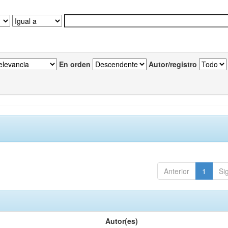
En orden
Autor/registro
Anterior
1
Si
Autor(es)