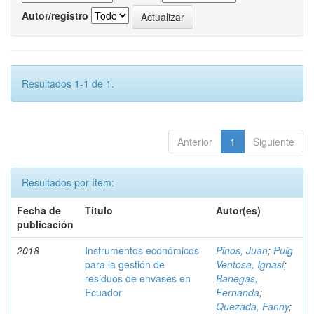
Autor/registro
Resultados 1-1 de 1.
Anterior
1
Siguiente
Resultados por ítem:
Fecha de
Título
Autor(es)
publicación
2018
Instrumentos económicos
Pinos, Juan
;
Puig
para la gestión de
Ventosa, Ignasi
;
residuos de envases en
Banegas,
Ecuador
Fernanda
;
Quezada, Fanny
;