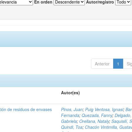
En orden
Autor/registro
Anterior
1
Si
Autor(es)
tión de residuos de envases
Pinos, Juan
;
Puig Ventosa, Ignasi
;
Ba
Fernanda
;
Quezada, Fanny
;
Delgado,
Gabriela
;
Orellana, Nataly
;
Saquisilí, S
Quindi, Toa
;
Chacón Vintimilla, Gusta