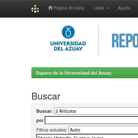
Página de inicio
Listar
Ayuda
Skip
navigation
Dspace de la Universidad del Azuay
Buscar
Buscar:
por
Filtros actuales: