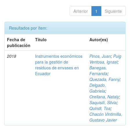
Anterior
1
Siguiente
Resultados por ítem:
Fecha de
Título
Autor(es)
publicación
2018
Instrumentos económicos
Pinos, Juan
;
Puig
para la gestión de
Ventosa, Ignasi
;
residuos de envases en
Banegas,
Ecuador
Fernanda
;
Quezada, Fanny
;
Delgado,
Gabriela
;
Orellana, Nataly
;
Saquisilí, Silvia
;
Quindi, Toa
;
Chacón Vintimilla,
Gustavo Javier