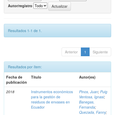
Autor/registro
Resultados 1-1 de 1.
Anterior
1
Siguiente
Resultados por ítem:
Fecha de
Título
Autor(es)
publicación
2018
Instrumentos económicos
Pinos, Juan
;
Puig
para la gestión de
Ventosa, Ignasi
;
residuos de envases en
Banegas,
Ecuador
Fernanda
;
Quezada, Fanny
;