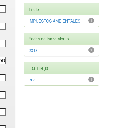
Título
IMPUESTOS AMBIENTALES
1
Fecha de lanzamiento
2018
1
Has File(s)
true
1