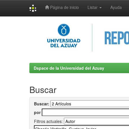
Página de inicio
Listar
Ayuda
Skip
navigation
Dspace de la Universidad del Azuay
Buscar
Buscar:
por
Filtros actuales: