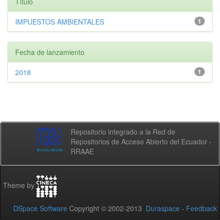
Título
IMPUESTOS AMBIENTALES
1
Fecha de lanzamiento
2018
1
Repositorio integrado a la Red de
Repositorios de Acceso Abierto del Ecuador -
RRAAE
Theme by
DSpace Software
Copyright © 2002-2013
Duraspace
-
Feedback