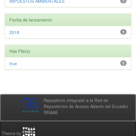
IMPUESTOS AMBIENTALES
1
Fecha de lanzamiento
2018
1
Has File(s)
true
1
Repositorio integrado a la Red de
Repositorios de Acceso Abierto del Ecuador -
RRAAE
Theme by