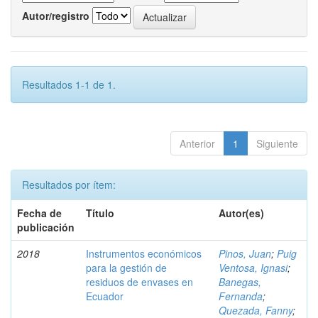
Autor/registro
Resultados 1-1 de 1.
Anterior
1
Siguiente
Resultados por ítem:
Fecha de
Título
Autor(es)
publicación
2018
Instrumentos económicos
Pinos, Juan
;
Puig
para la gestión de
Ventosa, Ignasi
;
residuos de envases en
Banegas,
Ecuador
Fernanda
;
Quezada, Fanny
;