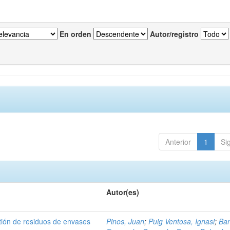
En orden
Autor/registro
Anterior
1
Si
Autor(es)
tión de residuos de envases
Pinos, Juan
;
Puig Ventosa, Ignasi
;
Ba