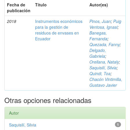
Fecha de
Título
Autor(es)
publicación
2018
Instrumentos económicos
Pinos, Juan
;
Puig
para la gestión de
Ventosa, Ignasi
;
residuos de envases en
Banegas,
Ecuador
Fernanda
;
Quezada, Fanny
;
Delgado,
Gabriela
;
Orellana, Nataly
;
Saquisilí, Silvia
;
Quindi, Toa
;
Chacón Vintimilla,
Gustavo Javier
Otras opciones relacionadas
Autor
Saquisilí, Silvia
1