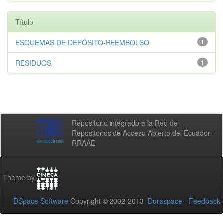
Título
ESQUEMAS DE DEPÓSITO-REEMBOLSO
1
RESIDUOS
1
Repositorio integrado a la Red de
Repositorios de Acceso Abierto del Ecuador -
RRAAE
Theme by
DSpace Software
Copyright © 2002-2013
Duraspace
-
Feedback