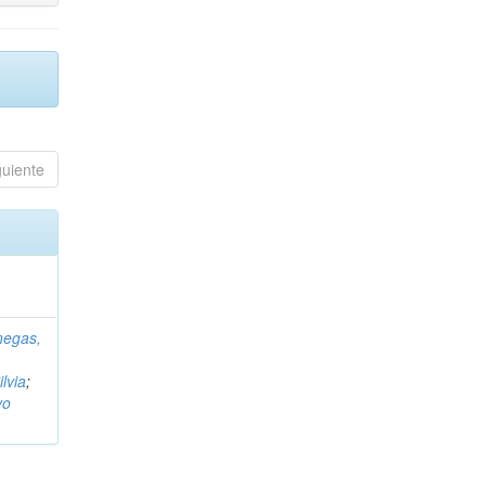
guiente
negas,
ilvia
;
vo