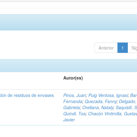
Anterior
1
Si
Autor(es)
tión de residuos de envases
Pinos, Juan
;
Puig Ventosa, Ignasi
;
Ba
Fernanda
;
Quezada, Fanny
;
Delgado,
Gabriela
;
Orellana, Nataly
;
Saquisilí, S
Quindi, Toa
;
Chacón Vintimilla, Gusta
Javier