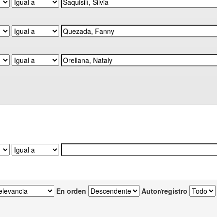
En orden
Autor/registro