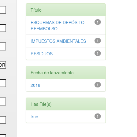
Título
ESQUEMAS DE DEPÓSITO-
1
REEMBOLSO
IMPUESTOS AMBIENTALES
1
RESIDUOS
1
Fecha de lanzamiento
2018
1
Has File(s)
true
1