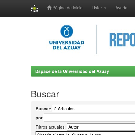
Página de inicio
Listar
Ayuda
Skip
navigation
Dspace de la Universidad del Azuay
Buscar
Buscar:
por
Filtros actuales: