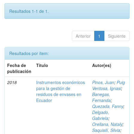
Resultados 1-1 de 1.
Anterior
1
Siguiente
Resultados por ítem:
Fecha de
Título
Autor(es)
publicación
2018
Instrumentos económicos
Pinos, Juan
;
Puig
para la gestión de
Ventosa, Ignasi
;
residuos de envases en
Banegas,
Ecuador
Fernanda
;
Quezada, Fanny
;
Delgado,
Gabriela
;
Orellana, Nataly
;
Saquisilí, Silvia
;