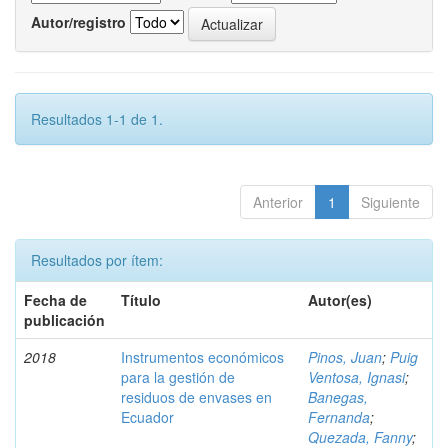
Autor/registro
Resultados 1-1 de 1.
Anterior
1
Siguiente
Resultados por ítem:
Fecha de
Título
Autor(es)
publicación
2018
Instrumentos económicos
Pinos, Juan
;
Puig
para la gestión de
Ventosa, Ignasi
;
residuos de envases en
Banegas,
Ecuador
Fernanda
;
Quezada, Fanny
;