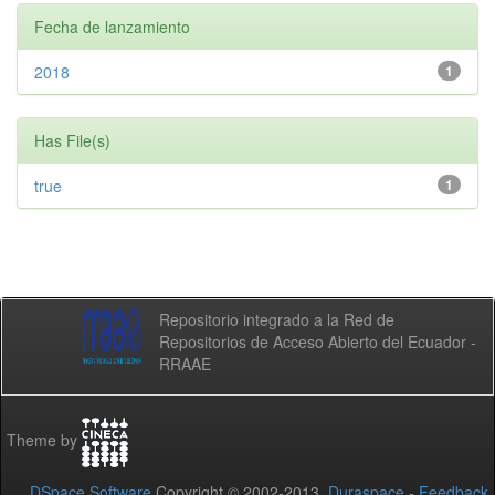
Fecha de lanzamiento
2018
1
Has File(s)
true
1
Repositorio integrado a la Red de
Repositorios de Acceso Abierto del Ecuador -
RRAAE
Theme by
DSpace Software
Copyright © 2002-2013
Duraspace
-
Feedback