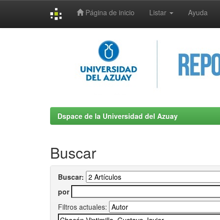
Página de inicio
Listar
Ayuda
Skip
navigation
Dspace de la Universidad del Azuay
Buscar
Buscar:
por
Filtros actuales: