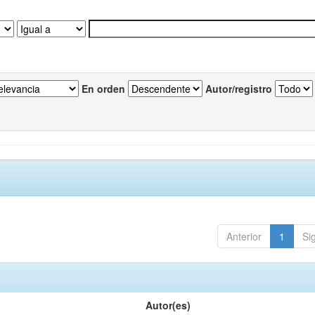
En orden
Autor/registro
Anterior
1
Si
Autor(es)