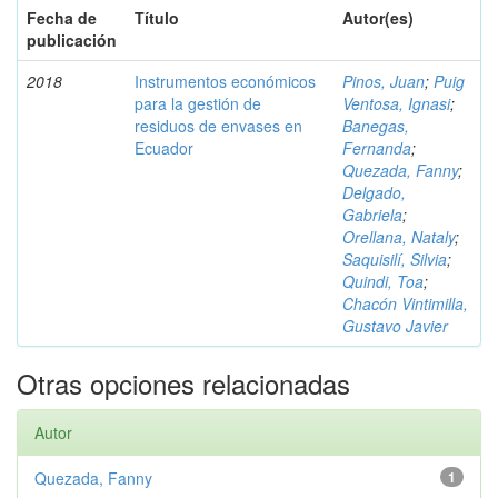
Fecha de
Título
Autor(es)
publicación
2018
Instrumentos económicos
Pinos, Juan
;
Puig
para la gestión de
Ventosa, Ignasi
;
residuos de envases en
Banegas,
Ecuador
Fernanda
;
Quezada, Fanny
;
Delgado,
Gabriela
;
Orellana, Nataly
;
Saquisilí, Silvia
;
Quindi, Toa
;
Chacón Vintimilla,
Gustavo Javier
Otras opciones relacionadas
Autor
Quezada, Fanny
1