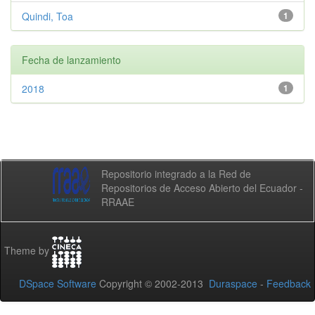
Quindi, Toa
1
Fecha de lanzamiento
2018
1
Repositorio integrado a la Red de
Repositorios de Acceso Abierto del Ecuador -
RRAAE
Theme by
DSpace Software
Copyright © 2002-2013
Duraspace
-
Feedback