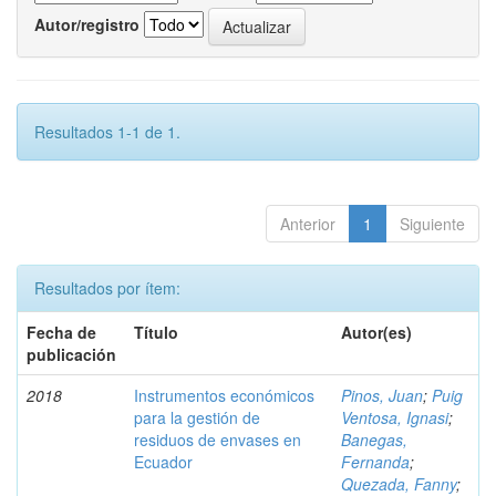
Autor/registro
Resultados 1-1 de 1.
Anterior
1
Siguiente
Resultados por ítem:
Fecha de
Título
Autor(es)
publicación
2018
Instrumentos económicos
Pinos, Juan
;
Puig
para la gestión de
Ventosa, Ignasi
;
residuos de envases en
Banegas,
Ecuador
Fernanda
;
Quezada, Fanny
;