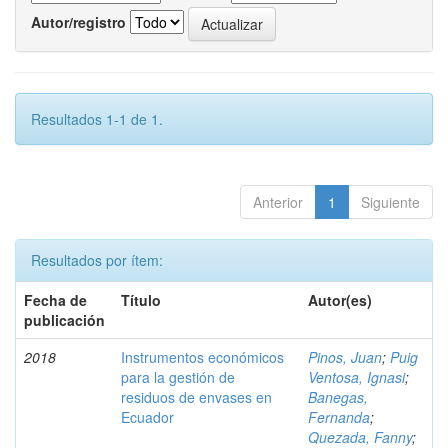
Autor/registro
Resultados 1-1 de 1.
Anterior
1
Siguiente
Resultados por ítem:
Fecha de
Título
Autor(es)
publicación
2018
Instrumentos económicos
Pinos, Juan
;
Puig
para la gestión de
Ventosa, Ignasi
;
residuos de envases en
Banegas,
Ecuador
Fernanda
;
Quezada, Fanny
;