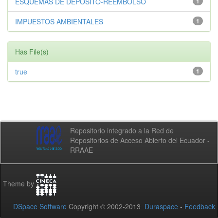
ESQUEMAS DE DEPÓSITO-REEMBOLSO
1
IMPUESTOS AMBIENTALES
1
Has File(s)
true
1
Repositorio integrado a la Red de
Repositorios de Acceso Abierto del Ecuador -
RRAAE
Theme by
DSpace Software
Copyright © 2002-2013
Duraspace
-
Feedback