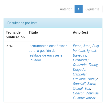
Anterior
1
Siguiente
Resultados por ítem:
Fecha de
Título
Autor(es)
publicación
2018
Instrumentos económicos
Pinos, Juan
;
Puig
para la gestión de
Ventosa, Ignasi
;
residuos de envases en
Banegas,
Ecuador
Fernanda
;
Quezada, Fanny
;
Delgado,
Gabriela
;
Orellana, Nataly
;
Saquisilí, Silvia
;
Quindi, Toa
;
Chacón Vintimilla,
Gustavo Javier