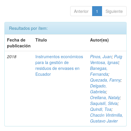
Anterior
1
Siguiente
Resultados por ítem:
Fecha de
Título
Autor(es)
publicación
2018
Instrumentos económicos
Pinos, Juan
;
Puig
para la gestión de
Ventosa, Ignasi
;
residuos de envases en
Banegas,
Ecuador
Fernanda
;
Quezada, Fanny
;
Delgado,
Gabriela
;
Orellana, Nataly
;
Saquisilí, Silvia
;
Quindi, Toa
;
Chacón Vintimilla,
Gustavo Javier