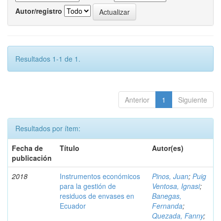
Autor/registro
Resultados 1-1 de 1.
Anterior
1
Siguiente
Resultados por ítem:
Fecha de
Título
Autor(es)
publicación
2018
Instrumentos económicos
Pinos, Juan
;
Puig
para la gestión de
Ventosa, Ignasi
;
residuos de envases en
Banegas,
Ecuador
Fernanda
;
Quezada, Fanny
;