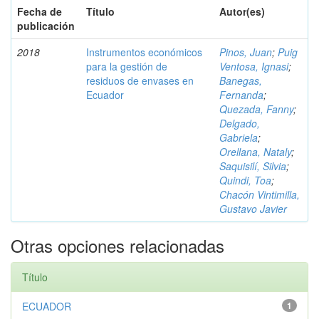
Fecha de
Título
Autor(es)
publicación
2018
Instrumentos económicos
Pinos, Juan
;
Puig
para la gestión de
Ventosa, Ignasi
;
residuos de envases en
Banegas,
Ecuador
Fernanda
;
Quezada, Fanny
;
Delgado,
Gabriela
;
Orellana, Nataly
;
Saquisilí, Silvia
;
Quindi, Toa
;
Chacón Vintimilla,
Gustavo Javier
Otras opciones relacionadas
Título
ECUADOR
1