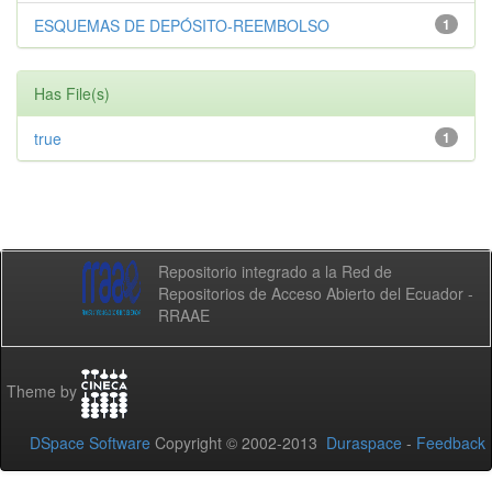
ESQUEMAS DE DEPÓSITO-REEMBOLSO
1
Has File(s)
true
1
Repositorio integrado a la Red de
Repositorios de Acceso Abierto del Ecuador -
RRAAE
Theme by
DSpace Software
Copyright © 2002-2013
Duraspace
-
Feedback