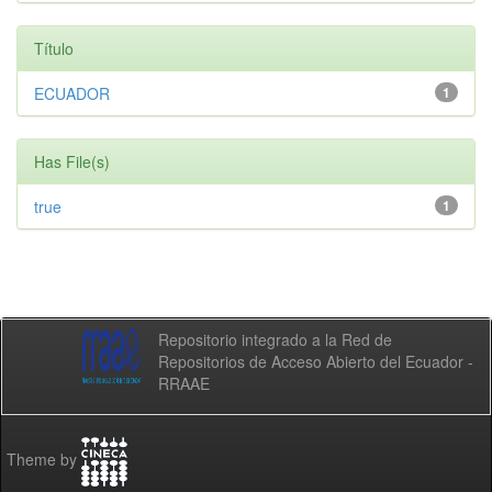
Título
ECUADOR
1
Has File(s)
true
1
Repositorio integrado a la Red de
Repositorios de Acceso Abierto del Ecuador -
RRAAE
Theme by