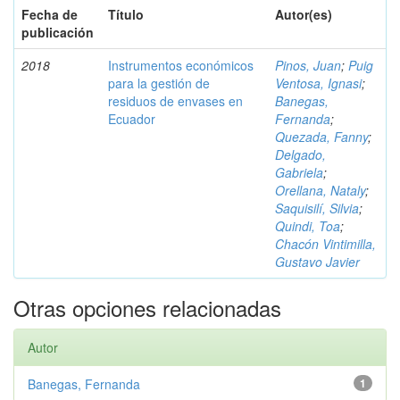
Fecha de
Título
Autor(es)
publicación
2018
Instrumentos económicos
Pinos, Juan
;
Puig
para la gestión de
Ventosa, Ignasi
;
residuos de envases en
Banegas,
Ecuador
Fernanda
;
Quezada, Fanny
;
Delgado,
Gabriela
;
Orellana, Nataly
;
Saquisilí, Silvia
;
Quindi, Toa
;
Chacón Vintimilla,
Gustavo Javier
Otras opciones relacionadas
Autor
Banegas, Fernanda
1