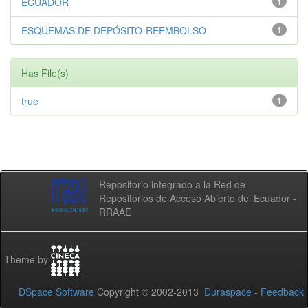
ECUADOR
1
ESQUEMAS DE DEPÓSITO-REEMBOLSO
1
Has File(s)
true
1
Repositorio integrado a la Red de
Repositorios de Acceso Abierto del Ecuador -
RRAAE
Theme by
DSpace Software
Copyright © 2002-2013
Duraspace
-
Feedback